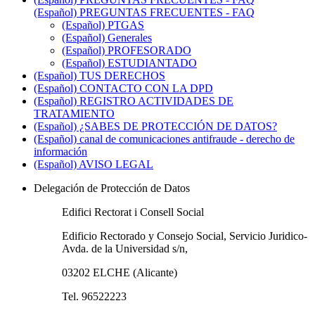
(Español) PREGUNTAS FRECUENTES - FAQ
(Español) PTGAS
(Español) Generales
(Español) PROFESORADO
(Español) ESTUDIANTADO
(Español) TUS DERECHOS
(Español) CONTACTO CON LA DPD
(Español) REGISTRO ACTIVIDADES DE
TRATAMIENTO
(Español) ¿SABES DE PROTECCIÓN DE DATOS?
(Español) canal de comunicaciones antifraude - derecho de
información
(Español) AVISO LEGAL
Delegación de Protección de Datos
Edifici Rectorat i Consell Social
Edificio Rectorado y Consejo Social, Servicio Juridico-
Avda. de la Universidad s/n,
03202 ELCHE (Alicante)
Tel. 96522223